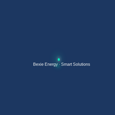
Esto simplifica la instalación, reduce el espacio
necesario en el interior de la vivienda y facilita
el mantenimiento al concentrar todos los
componentes en un único equipo accesible
desde el exterior.
Aplicaciones de la aerotermia
Bexie Energy · Smart Solutions
monobloc residencial
Sustitución de caldera de gas en viviendas con
radiadores existentes
Instalaciones nuevas con suelo radiante
Sistemas de fancoils para calefacción y refrigeración
simultánea
Viviendas que requieren calefacción, refrigeración y