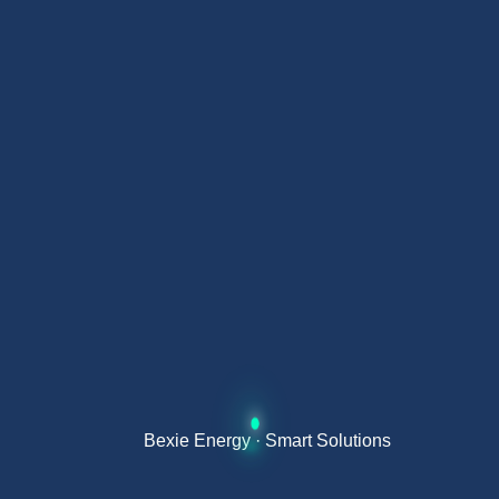
Instalación en un día
— inversor y batería ya
integrados de fábrica. Sin cableado adicional entre
equipos. Reducción significativa del tiempo de
instalación.
Mínimo espacio
— un único equipo compacto en
lugar de dos unidades separadas. Ideal para
viviendas con espacio técnico limitado.
Diseño integrado
— gestión óptima entre inversor y
batería al ser del mismo fabricante y estar
calibrados conjuntamente.
Respaldo automático
— conmutación automática a
batería en menos de 20ms ante cualquier corte de
suministro.
Bexie Energy · Smart Solutions
Monitorización completa
— producción solar,
estado de la batería y consumo en tiempo real