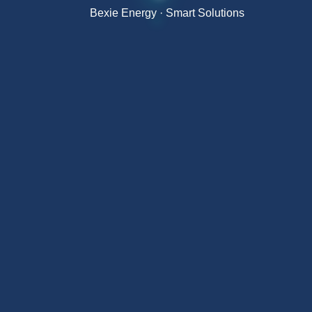
Bexie Energy · Smart Solutions
高硬度水地区
与光伏系统集成使用
Series E 与 Series S 区别
Series E（本型号）：
R290 制冷剂、全封闭压缩机、
双阴极保护、80–120L
Series S：
最大 300L，更大容量、成本更低
同时可查看
Series S 壁挂式热泵
或
空气源热泵
整体解决方案
。