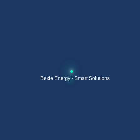
恶劣环境性能
N 型单晶半片技术在真实环境中表现更优：
弱光环境下发电更强
高温下效率损失更低
抗局部遮挡能力更强
长期低衰减，稳定输出
Bexie Energy · Smart Solutions
与 Bexie 能源系统集成
该柔性组件可与
小型混合逆变器
及
便携
储能系统
组合，实现完全独立的移动能源