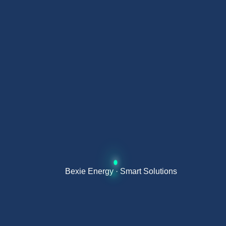
使用
离网系统 —— 无需电网即可实现完全能源自主
备用能源 —— 在电网停电时持续供电
电价优化 —— 低谷时充电，高峰时放电
电动车整合 —— 智能管理车辆充电
CAN 与 RS485 通信
BXB 16KLV 低压磷酸铁锂太阳能电池支持 CAN
与 RS485 通信协议，可与兼容的混合逆变器无
Bexie Energy · Smart Solutions
缝集成：
CAN：
用于与逆变器进行实时管理的高速通信协议
RS485：
用于与监控系统及外部 BMS 集成的标准协
议