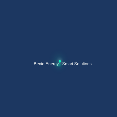
Compatibilidad con emisores
La aerotermia rinde mejor con emisores de baja
temperatura: suelo radiante, fancoils o radiadores de
baja temperatura diseñados para bombas de calor. Si
se instala sobre radiadores antiguos, puede requerir
una unidad sobredimensionada o complementos.
Bexie Energy · Smart Solutions