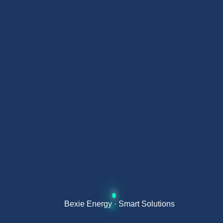
El precio de instalar placas solares en Córdoba
depende de la potencia, la calidad de los
componentes y de si incluye batería. Como
referencia orientativa para una vivienda:
3 KW · SIN BATERÍA
3.500 – 5.500 €
Para un hogar de 2–3 personas con consumo
moderado.
Entrada a la autonomía energética
Ideal si tu consumo anual es bajo y quieres
reducir la factura sin gran inversión inicial.
Bexie Energy · Smart Solutions