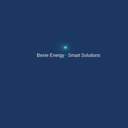
安装与兼容性
该型号兼容多种光伏配置与储能系统，可用于新
建或改造项目。
为获得最佳性能，建议搭配适配的
太阳能储能电池
使用。
Bexie Energy · Smart Solutions
能源系统优化
使用混合逆变器可提升整体能源效率，降低对电
网依赖，并增强系统独立性。
更多光伏系统信息可参考行业机构：
IDAE
。