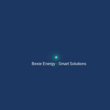
AEROTERMIA
Aerotermia monobloc para hoteles: cómo
reducir hasta un 70% el coste energético sin
perder confort
→
2 Jul, 2026
Bexie Energy · Smart Solutions